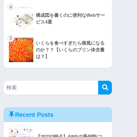
4
構成図を書くのに便利なWebサー
ビス4選
5
いくらを食べすぎたら痛風になる
のか？？【いくらのプリン体含量
は？】
Recent Posts
【2023/3時点】AWSの通信料(コ