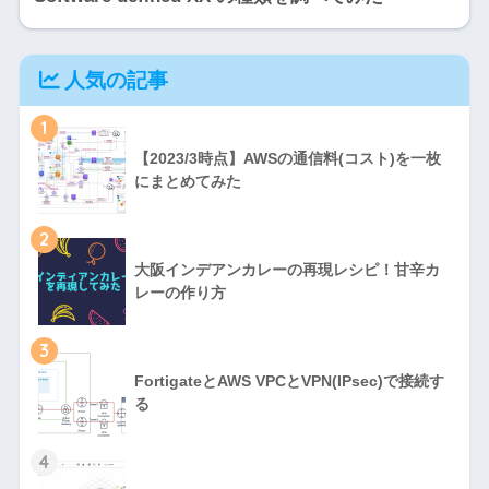
人気の記事
1
【2023/3時点】AWSの通信料(コスト)を一枚
にまとめてみた
2
大阪インデアンカレーの再現レシピ！甘辛カ
レーの作り方
3
FortigateとAWS VPCとVPN(IPsec)で接続す
る
4