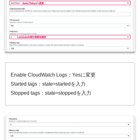
Enable CloudWatch Logs：Yesに変更
Started tags：state=startedを入力
Stopped tags：state=stoppedを入力