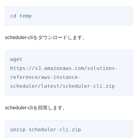
cd temp
scheduler-cliをダウンロードします。
wget 
https://s3.amazonaws.com/solutions-
reference/aws-instance-
scheduler/latest/scheduler-cli.zip
scheduler-cliを回答します。
unzip scheduler-cli.zip