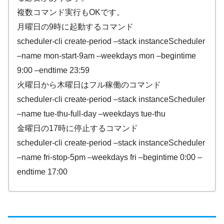
複数コマンド実行もOKです。
月曜日の9時に起動するコマンド
scheduler-cli create-period –stack instanceScheduler
–name mon-start-9am –weekdays mon –begintime
9:00 –endtime 23:59
火曜日から木曜日はフル稼働のコマンド
scheduler-cli create-period –stack instanceScheduler
–name tue-thu-full-day –weekdays tue-thu
金曜日の17時に停止するコマンド
scheduler-cli create-period –stack instanceScheduler
–name fri-stop-5pm –weekdays fri –begintime 0:00 –
endtime 17:00