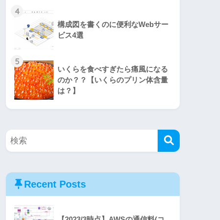
4
構成図を書くのに便利なWebサー
ビス4選
5
いくらを食べすぎたら痛風になる
のか？？【いくらのプリン体含量
は？】
Recent Posts
【2023/3時点】AWSの通信料(コ