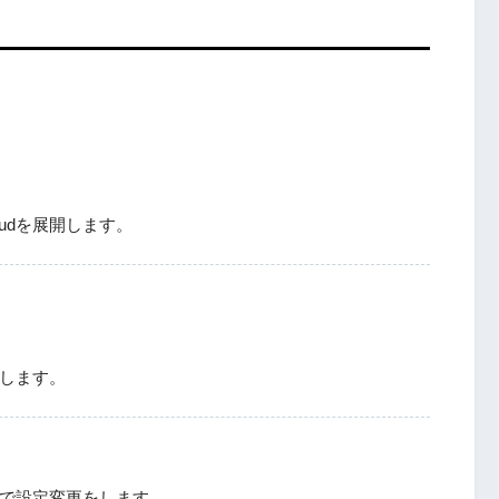
loudを展開します。
与します。
ので設定変更をします。