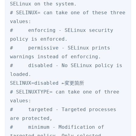
SELinux on the system.

# SELINUX= can take one of these three 
values:

#     enforcing - SELinux security 
policy is enforced.

#     permissive - SELinux prints 
warnings instead of enforcing.

#     disabled - No SELinux policy is 
loaded.

SELINUX=disabled ←変更箇所

# SELINUXTYPE= can take one of three 
values:

#     targeted - Targeted processes 
are protected,

#     minimum - Modification of 
targeted policy. Only selected 