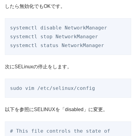
したら無効化でもOKです。
systemctl disable NetworkManager 

systemctl stop NetworkManager

systemctl status NetworkManager
次にSELinuxの停止をします。
sudo vim /etc/selinux/config
以下を参照にSELINUXを「disabled」に変更。
# This file controls the state of 