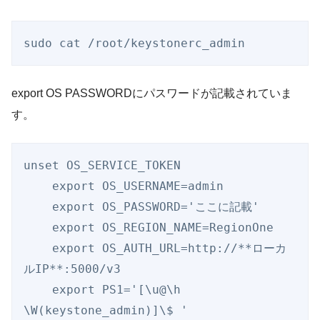
sudo cat /root/keystonerc_admin
export OS PASSWORDにパスワードが記載されていま
す。
unset OS_SERVICE_TOKEN

    export OS_USERNAME=admin

    export OS_PASSWORD='ここに記載'

    export OS_REGION_NAME=RegionOne

    export OS_AUTH_URL=http://**ローカ
ルIP**:5000/v3

    export PS1='[\u@\h 
\W(keystone_admin)]\$ '
