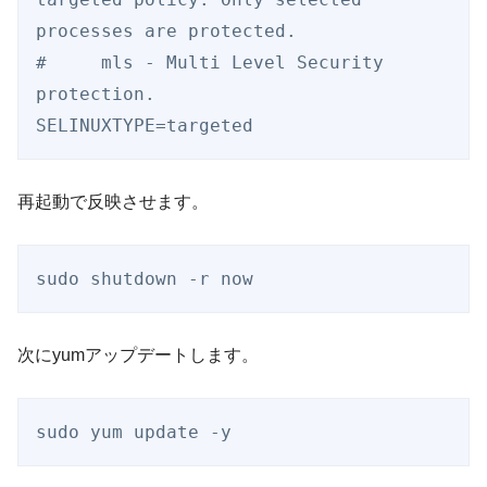
processes are protected. 

#     mls - Multi Level Security 
protection.

SELINUXTYPE=targeted
再起動で反映させます。
sudo shutdown -r now
次にyumアップデートします。
sudo yum update -y