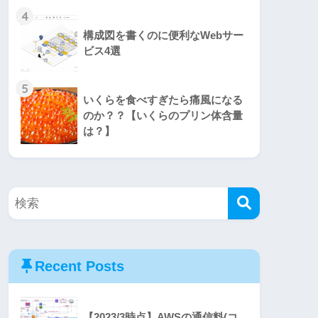
4
構成図を書くのに便利なWebサー
ビス4選
5
いくらを食べすぎたら痛風になる
のか？？【いくらのプリン体含量
は？】
Recent Posts
【2023/3時点】AWSの通信料(コ