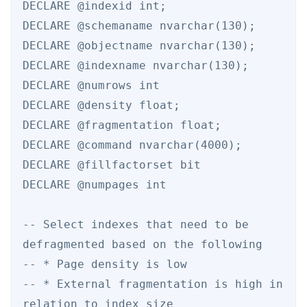
DECLARE @indexid int; 

DECLARE @schemaname nvarchar(130);  

DECLARE @objectname nvarchar(130);  

DECLARE @indexname nvarchar(130);  

DECLARE @numrows int 

DECLARE @density float; 

DECLARE @fragmentation float; 

DECLARE @command nvarchar(4000);  

DECLARE @fillfactorset bit 

DECLARE @numpages int 

-- Select indexes that need to be 
defragmented based on the following 

-- * Page density is low 

-- * External fragmentation is high in 
relation to index size 
