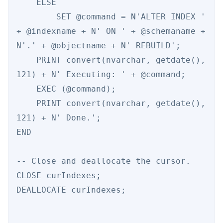
    ELSE 

        SET @command = N'ALTER INDEX ' 
+ @indexname + N' ON ' + @schemaname + 
N'.' + @objectname + N' REBUILD'; 

    PRINT convert(nvarchar, getdate(), 
121) + N' Executing: ' + @command; 

    EXEC (@command); 

    PRINT convert(nvarchar, getdate(), 
121) + N' Done.'; 

END 

-- Close and deallocate the cursor. 

CLOSE curIndexes; 

DEALLOCATE curIndexes; 
