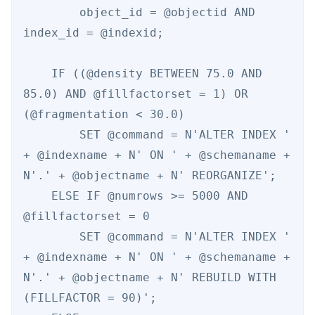
        object_id = @objectid AND 
index_id = @indexid; 

    IF ((@density BETWEEN 75.0 AND 
85.0) AND @fillfactorset = 1) OR 
(@fragmentation < 30.0) 

        SET @command = N'ALTER INDEX ' 
+ @indexname + N' ON ' + @schemaname + 
N'.' + @objectname + N' REORGANIZE'; 

    ELSE IF @numrows >= 5000 AND 
@fillfactorset = 0 

        SET @command = N'ALTER INDEX ' 
+ @indexname + N' ON ' + @schemaname + 
N'.' + @objectname + N' REBUILD WITH 
(FILLFACTOR = 90)'; 
