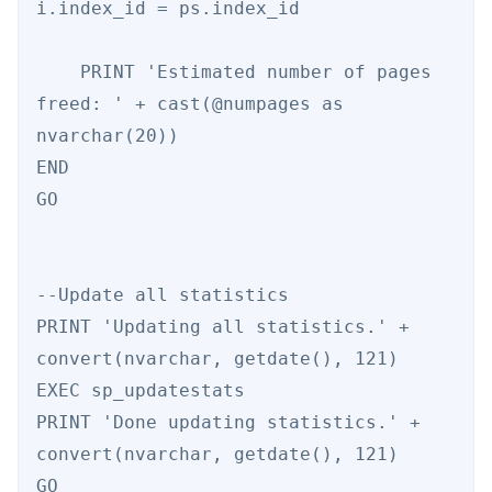
i.index_id = ps.index_id 

    PRINT 'Estimated number of pages 
freed: ' + cast(@numpages as 
nvarchar(20)) 

END 

GO 

--Update all statistics 

PRINT 'Updating all statistics.' + 
convert(nvarchar, getdate(), 121)  

EXEC sp_updatestats 

PRINT 'Done updating statistics.' + 
convert(nvarchar, getdate(), 121)  

GO