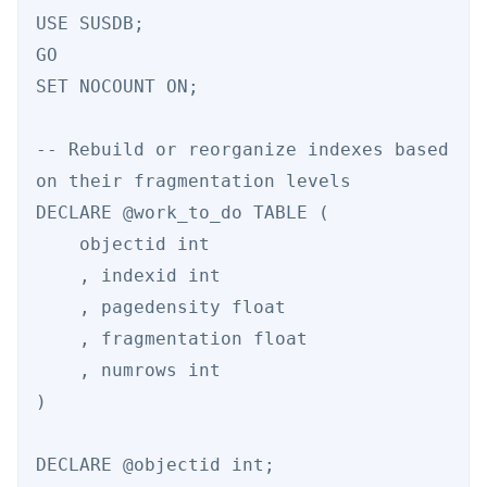
USE SUSDB; 

GO 

SET NOCOUNT ON; 

-- Rebuild or reorganize indexes based 
on their fragmentation levels 

DECLARE @work_to_do TABLE ( 

    objectid int 

    , indexid int 

    , pagedensity float 

    , fragmentation float 

    , numrows int 

) 

DECLARE @objectid int; 
