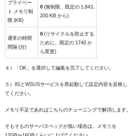
プライベー
0
(無制限、既定の 1,843,
ト メモリ制
200 KB から)
限 (KB)
0
(リサイクルを防止する
通常の時間
ために、既定の 1740 か
間隔 (分)
ら変更)
４）「OK」を選択して編集を完了してください。
５）IISとWSUSサービスを再起動して設定内容を反映し
てください。
メモリ不足であればこちらのチューニングで解消します。
そもそものサーバスペックが低い場合は、メモリを
12GB〜16GBくらいに上げてください。