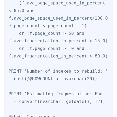
    (f.avg_page_space_used_in_percent 
< 85.0 and 
f.avg_page_space_used_in_percent/100.0 
* page_count < page_count - 1) 

    or (f.page_count > 50 and 
f.avg_fragmentation_in_percent > 15.0) 

    or (f.page_count > 10 and 
f.avg_fragmentation_in_percent > 80.0) 

PRINT 'Number of indexes to rebuild: ' 
+ cast(@@ROWCOUNT as nvarchar(20)) 

PRINT 'Estimating fragmentation: End. 
' + convert(nvarchar, getdate(), 121) 

SELECT @numpages = 