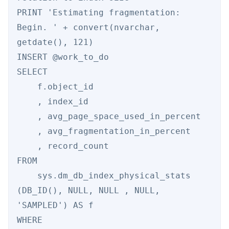
PRINT 'Estimating fragmentation: 
Begin. ' + convert(nvarchar, 
getdate(), 121)  

INSERT @work_to_do 

SELECT 

    f.object_id 

    , index_id 

    , avg_page_space_used_in_percent 

    , avg_fragmentation_in_percent 

    , record_count 

FROM  

    sys.dm_db_index_physical_stats 
(DB_ID(), NULL, NULL , NULL, 
'SAMPLED') AS f 

WHERE 
