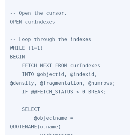
-- Open the cursor. 

OPEN curIndexes 

-- Loop through the indexes 

WHILE (1=1) 

BEGIN 

    FETCH NEXT FROM curIndexes 

    INTO @objectid, @indexid, 
@density, @fragmentation, @numrows; 

    IF @@FETCH_STATUS < 0 BREAK; 

    SELECT  

        @objectname = 
QUOTENAME(o.name) 
