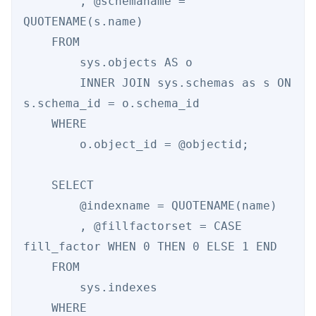
        , @schemaname = 
QUOTENAME(s.name) 

    FROM  

        sys.objects AS o 

        INNER JOIN sys.schemas as s ON 
s.schema_id = o.schema_id 

    WHERE  

        o.object_id = @objectid; 

    SELECT  

        @indexname = QUOTENAME(name) 

        , @fillfactorset = CASE 
fill_factor WHEN 0 THEN 0 ELSE 1 END 

    FROM  

        sys.indexes 

    WHERE 
