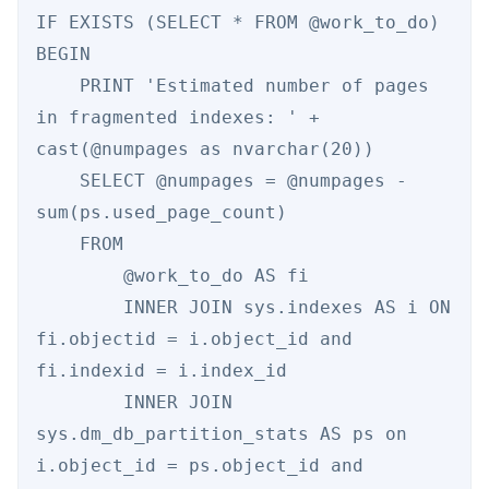
IF EXISTS (SELECT * FROM @work_to_do) 

BEGIN 

    PRINT 'Estimated number of pages 
in fragmented indexes: ' + 
cast(@numpages as nvarchar(20)) 

    SELECT @numpages = @numpages - 
sum(ps.used_page_count) 

    FROM 

        @work_to_do AS fi 

        INNER JOIN sys.indexes AS i ON 
fi.objectid = i.object_id and 
fi.indexid = i.index_id 

        INNER JOIN 
sys.dm_db_partition_stats AS ps on 
i.object_id = ps.object_id and 