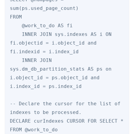
sum(ps.used_page_count) 

FROM 

    @work_to_do AS fi 

    INNER JOIN sys.indexes AS i ON 
fi.objectid = i.object_id and 
fi.indexid = i.index_id 

    INNER JOIN 
sys.dm_db_partition_stats AS ps on 
i.object_id = ps.object_id and 
i.index_id = ps.index_id 

-- Declare the cursor for the list of 
indexes to be processed. 

DECLARE curIndexes CURSOR FOR SELECT * 
FROM @work_to_do 
