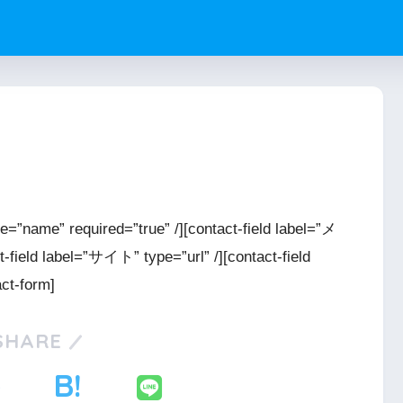
e=”name” required=”true” /][contact-field label=”メ
-field label=”サイト” type=”url” /][contact-field
ct-form]
SHARE