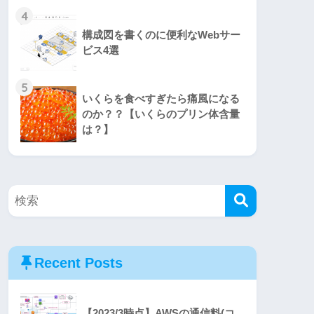
4
構成図を書くのに便利なWebサー
ビス4選
5
いくらを食べすぎたら痛風になる
のか？？【いくらのプリン体含量
は？】
Recent Posts
【2023/3時点】AWSの通信料(コ