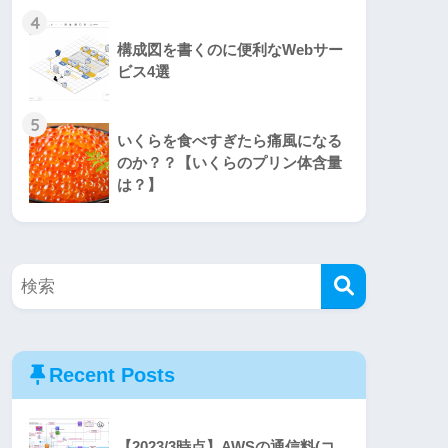
4
構成図を書くのに便利なWebサー
ビス4選
5
いくらを食べすぎたら痛風になる
のか？？【いくらのプリン体含量
は？】
Recent Posts
【2023/3時点】AWSの通信料(コ